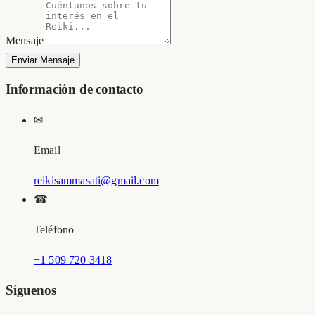
Mensaje
Enviar Mensaje
Información de contacto
✉
Email
reikisammasati@gmail.com
☎
Teléfono
+1 509 720 3418
Síguenos