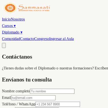
Inicio
Nosotros
Cursos
▾
Diplomado
▾
Comunidad
Contacto
Congreso
Ingresar al Aula
Contáctanos
¿Tienes dudas sobre el Diplomado o nuestras formaciones? Escríben
Envíanos tu consulta
Nombre completo
Email
Teléfono / WhatsApp